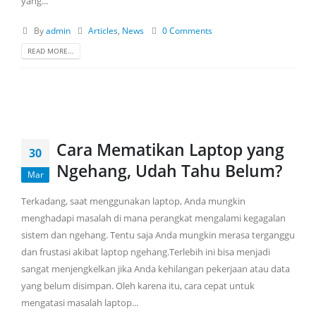
yang...
Jl. Tebet Raya No.94, RT 1/RW 3, Tebet Timur, Tebet, Jakarta
Selatan 12820
By
admin
Articles
,
News
0 Comments
Phone:
0899 840 1080
READ MORE...
Email:
isr@kiranasakti.com
Jam Kerja:
Senin-Jumat/ 9:00 - 17:00
SEGERA HUBUNGI KAMI
Cara Mematikan Laptop yang
0899 840 1080
30
Ngehang, Udah Tahu Belum?
Mar
FOLLOW US
Terkadang, saat menggunakan laptop, Anda mungkin
menghadapi masalah di mana perangkat mengalami kegagalan
sistem dan ngehang. Tentu saja Anda mungkin merasa terganggu
dan frustasi akibat laptop ngehang.Terlebih ini bisa menjadi
LAYANAN KONSULTASI
sangat menjengkelkan jika Anda kehilangan pekerjaan atau data
Jam 09.00 – 17.00 (021) 799-8581 Ext. 306
yang belum disimpan. Oleh karena itu, cara cepat untuk
mengatasi masalah laptop...
LAYANAN SERVICE