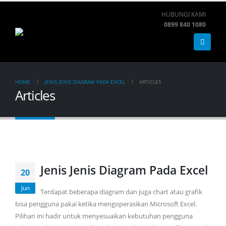
HUBUNGI KAMI
0899 840 1080
HOME
JENIS JENIS DIAGRAM PADA EXCEL
ARTICLES
Articles
Jenis Jenis Diagram Pada Excel
20
Jun
Terdapat beberapa diagram dan juga chart atau grafik
bisa pengguna pakai ketika mengoperasikan Microsoft Excel.
Pilihan ini hadir untuk menyesuaikan kebutuhan pengguna