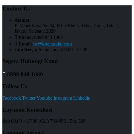
Contact Us
Alamat:
Jl. Tebet Raya No.94, RT 1/RW 3, Tebet Timur, Tebet,
Jakarta Selatan 12820
Phone:
0899 840 1080
Email:
isr@kiranasakti.com
Jam Kerja:
Senin-Jumat/ 9:00 - 17:00
Segera Hubungi Kami
0899 840 1080
Follow Us
Facebook
Twitter
Youtube
Instagram
Linkedin
Layanan Konsultasi
Jam 09.00 – 17.00 (021) 799-8581 Ext. 306
Layanan Service